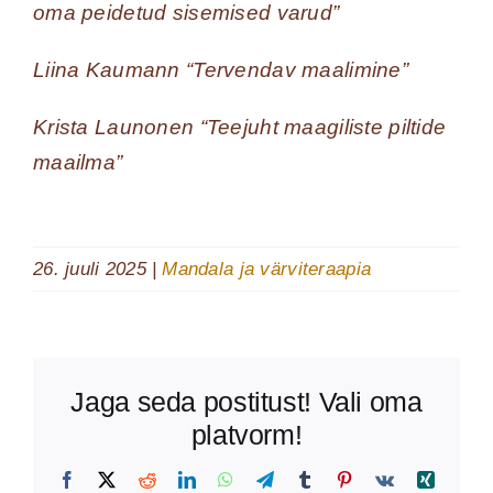
oma peidetud sisemised varud”
Liina Kaumann “Tervendav maalimine”
Krista Launonen “Teejuht maagiliste piltide
maailma”
26. juuli 2025
|
Mandala ja värviteraapia
Jaga seda postitust! Vali oma
platvorm!
Facebook
X
Reddit
LinkedIn
WhatsApp
Telegram
Tumblr
Pinterest
Vk
Xing