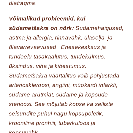
diafragma.
Võimalikud probleemid, kui
südametšakra on nõrk:
Südamehaigused,
astma ja allergia, rinnavähk, ülaselja- ja
õlavarrevaevused. Enesekesksus ja
tundeelu tasakaalutus, tundekülmus,
üksindus, viha ja kibestumus.
Südametšakra väärtalitus võib põhjustada
arterioskleroosi, angiini, müokardi infarkti,
südame arütmiat, südame ja kopsude
stenoosi. See mõjutab kopse ka selliste
seisundite puhul nagu kopsupõletik,
krooniline pronhiit, tuberkuloos ja
kopsuvähk.