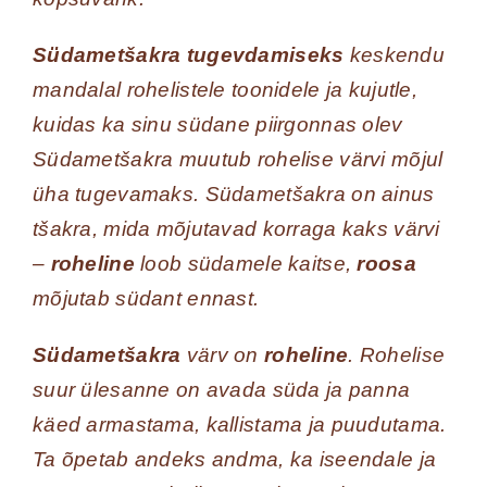
Südametšakra tugevdamiseks
keskendu
mandalal rohelistele toonidele ja kujutle,
kuidas ka sinu südane piirgonnas olev
Südametšakra muutub rohelise värvi mõjul
üha tugevamaks. Südametšakra on ainus
tšakra, mida mõjutavad korraga kaks värvi
–
roheline
loob südamele kaitse,
roosa
mõjutab südant ennast.
Südame
tšakra
värv on
roheline
. Rohelise
suur ülesanne on avada süda ja panna
käed armastama, kallistama ja puudutama.
Ta õpetab andeks andma, ka iseendale ja