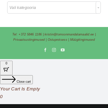

Vali kategooria
Tel:
+372 5846 1186
|
kristin@tomsonmandalamaalid.ee
|
Privaatsustingimused
|
Ostuprotsess
|
Müügitingimused
Facebook
Instagram
YouTube
0
Close cart
Your Cart Is Empty
0