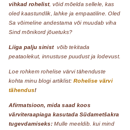
vihkad rohelist
, võid mõelda sellele, kas
oled kaastundlik, lahke ja empaatiline. Oled
Sa võimeline andestama või muudab viha
Sind mõnikord jõuetuks?
Liiga palju sinist
võib tekitada
peataolekut, innustuse puudust ja lodevust.
Loe rohkem rohelise värvi tähenduste
kohta minu blogi artiklist:
Rohelise värvi
tähendus
!
Afirmatsioon, mida saad koos
värviteraapiaga kasutada Südametšakra
tugevdamiseks:
Mulle meeldib. kui mind