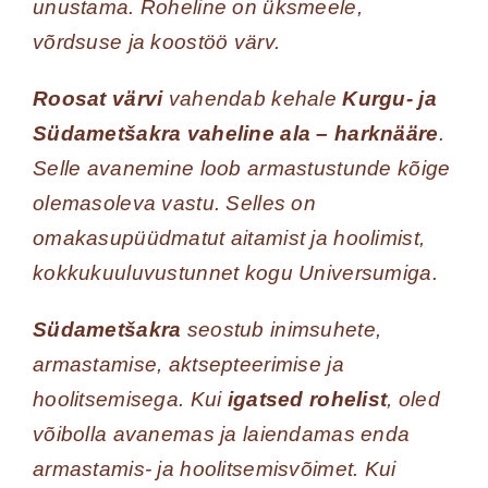
unustama. Roheline on üksmeele,
võrdsuse ja koostöö värv.
Roosat värvi
vahendab kehale
Kurgu- ja
Südametšakra vaheline ala – harknääre
.
Selle avanemine loob armastustunde kõige
olemasoleva vastu. Selles on
omakasupüüdmatut aitamist ja hoolimist,
kokkukuuluvustunnet kogu Universumiga.
Südametšakra
seostub inimsuhete,
armastamise, aktsepteerimise ja
hoolitsemisega. Kui
igatsed rohelist
, oled
võibolla avanemas ja laiendamas enda
armastamis- ja hoolitsemisvõimet. Kui