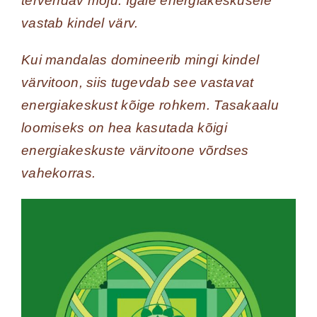
tervendav mõju. Igale energiakeskusele
vastab kindel värv.
Kui mandalas domineerib mingi kindel
värvitoon, siis tugevdab see vastavat
energiakeskust kõige rohkem. Tasakaalu
loomiseks on hea kasutada kõigi
energiakeskuste värvitoone võrdses
vahekorras.