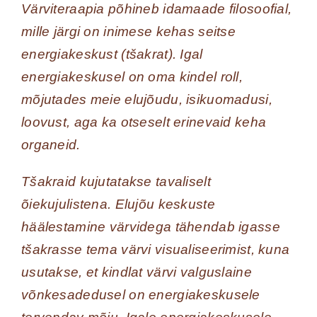
Värviteraapia põhineb idamaade filosoofial,
mille järgi on inimese kehas seitse
energiakeskust (tšakrat). Igal
energiakeskusel on oma kindel roll,
mõjutades meie elujõudu, isikuomadusi,
loovust, aga ka otseselt erinevaid keha
organeid.
Tšakraid kujutatakse tavaliselt
õiekujulistena. Elujõu keskuste
häälestamine värvidega tähendab igasse
tšakrasse tema värvi visualiseerimist, kuna
usutakse, et kindlat värvi valguslaine
võnkesadedusel on energiakeskusele