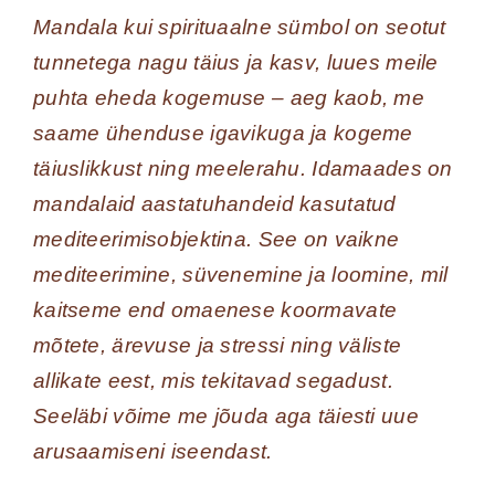
Mandala kui spirituaalne sümbol on seotut
tunnetega nagu täius ja kasv, luues meile
puhta eheda kogemuse – aeg kaob, me
saame ühenduse igavikuga ja kogeme
täiuslikkust ning meelerahu. Idamaades on
mandalaid aastatuhandeid kasutatud
mediteerimisobjektina. See on vaikne
mediteerimine, süvenemine ja loomine, mil
kaitseme end omaenese koormavate
mõtete, ärevuse ja stressi ning väliste
allikate eest, mis tekitavad segadust.
Seeläbi võime me jõuda aga täiesti uue
arusaamiseni iseendast.