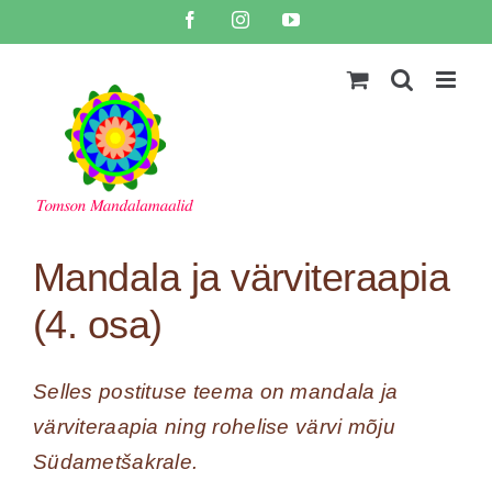
Skip
Facebook
Instagram
YouTube
to
content
Mandala ja värviteraapia
(4. osa)
Selles postituse teema on mandala ja
värviteraapia ning rohelise värvi mõju
Südametšakrale.