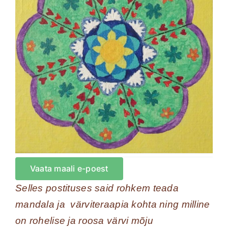
Vaata maali e-poest
Selles postituses said rohkem teada
mandala ja värviteraapia kohta ning milline
on rohelise ja roosa värvi mõju