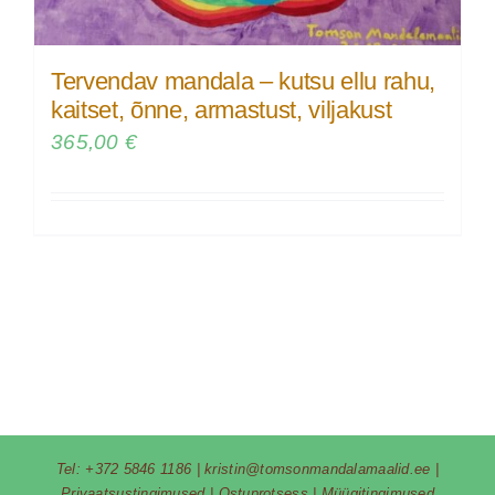
Tervendav mandala – kutsu ellu rahu,
kaitset, õnne, armastust, viljakust
365,00
€
Tel:
+372 5846 1186
|
kristin@tomsonmandalamaalid.ee
|
Privaatsustingimused
|
Ostuprotsess
|
Müügitingimused