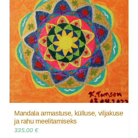
Mandala armastuse, külluse, viljakuse
ja rahu meelitamiseks
335,00
€