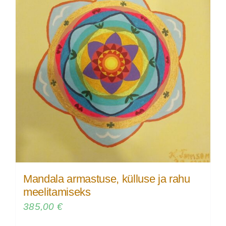
Mandala armastuse, külluse ja rahu
meelitamiseks
385,00
€