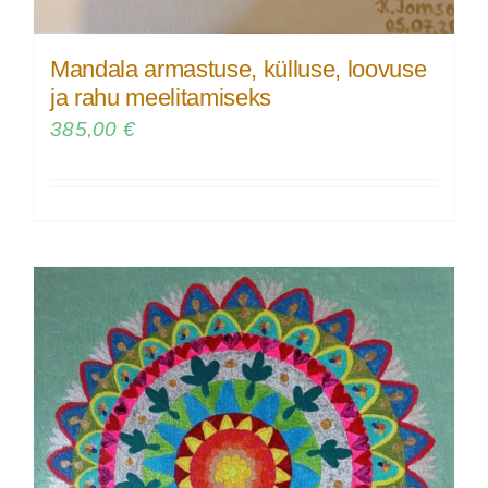
Mandala armastuse, külluse, loovuse
ja rahu meelitamiseks
385,00
€