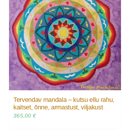
Tervendav mandala – kutsu ellu rahu,
kaitset, õnne, armastust, viljakust
365,00
€