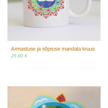
Armastuse ja sõpruse mandala kruus
25,00
€