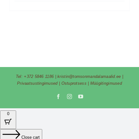
Tel:
+372 5846 1186
|
kristin@tomsonmandalamaalid.ee
|
Privaatsustingimused
|
Ostuprotsess
|
Müügitingimused
Facebook
Instagram
YouTube
0
Close cart