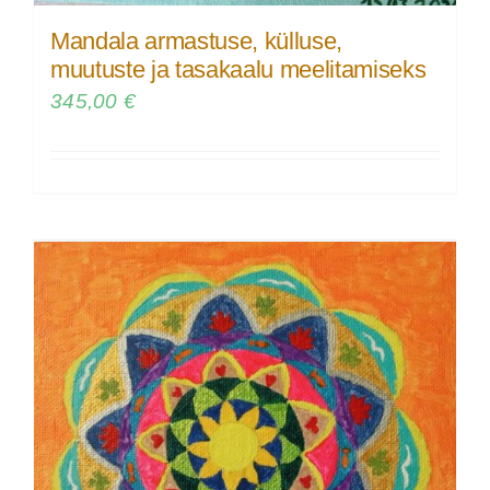
Mandala armastuse, külluse,
muutuste ja tasakaalu meelitamiseks
345,00
€