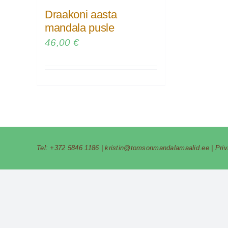
Draakoni aasta
mandala pusle
46,00
€
Tel:
+372 5846 1186
|
kristin@tomsonmandalamaalid.ee
|
Pri