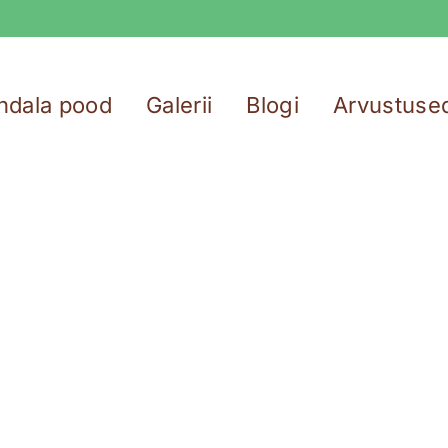
ndala pood
Galerii
Blogi
Arvustuse