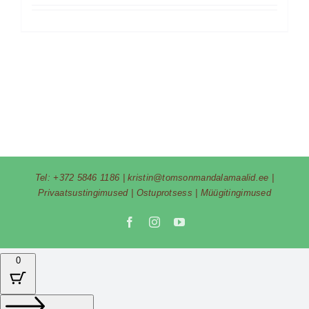
Tel:
+372 5846 1186
|
kristin@tomsonmandalamaalid.ee
|
Privaatsustingimused
|
Ostuprotsess
|
Müügitingimused
Facebook
Instagram
YouTube
0