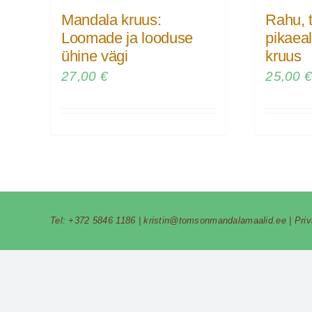
Mandala kruus:
Rahu, 
Loomade ja looduse
pikaea
ühine vägi
kruus
27,00
€
25,00
Tel:
+372 5846 1186
|
kristin@tomsonmandalamaalid.ee
|
Pri