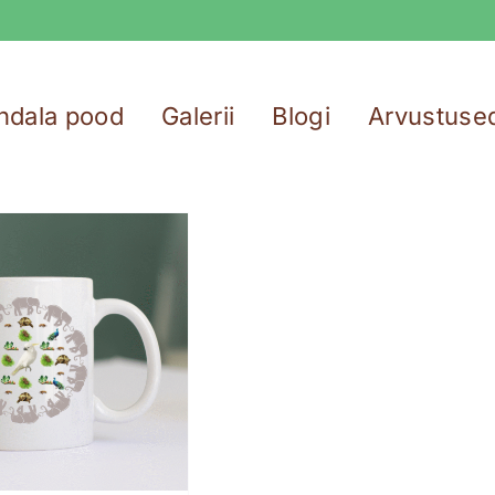
ndala pood
Galerii
Blogi
Arvustuse