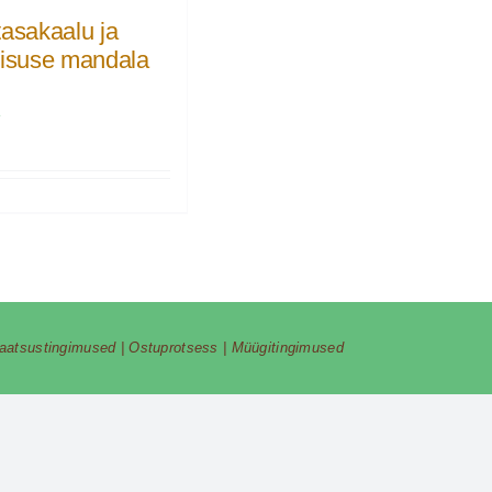
tasakaalu ja
lisuse mandala
€
vaatsustingimused
|
Ostuprotsess
|
Müügitingimused