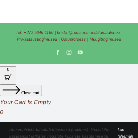
Tel:
+372 5846 1186
|
kristin@tomsonmandalamaalid.ee
|
Privaatsustingimused
|
Ostuprotsess
|
Müügitingimused
Facebook
Instagram
YouTube
0
Close cart
Your Cart Is Empty
0
Check out our shop to see what's available
See veebileht kasutab küpsiseid (cookies). Veebilehe
Loe
kasutamist jätkates nõustute küpsiste kasutamisega.
lähemalt