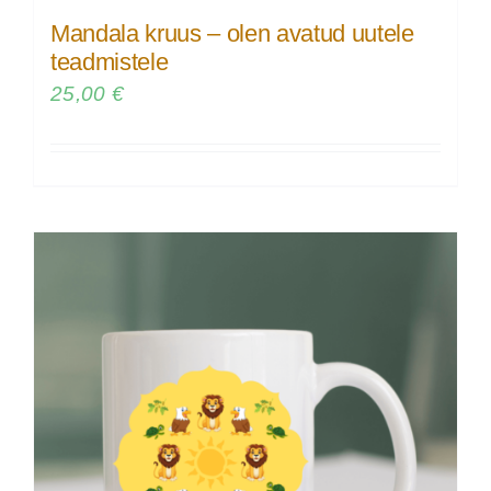
Mandala kruus – olen avatud uutele
teadmistele
25,00
€