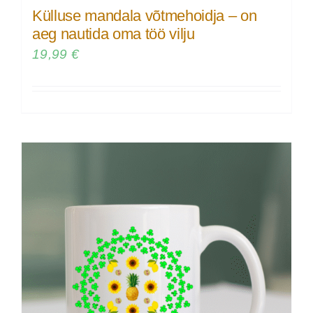
Külluse mandala võtmehoidja – on
aeg nautida oma töö vilju
19,99
€