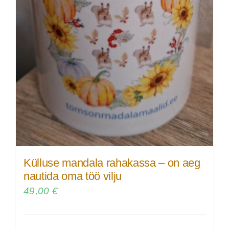
Külluse mandala rahakassa – on aeg
nautida oma töö vilju
49,00
€