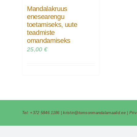
Mandalakruus
enesearengu
toetamiseks, uute
teadmiste
omandamiseks
25,00
€
Tel:
+372 5846 1186
|
kristin@tomsonmandalamaalid.ee
|
Pri