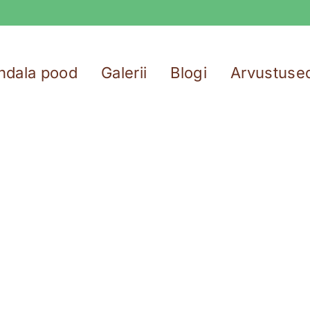
ndala pood
Galerii
Blogi
Arvustuse