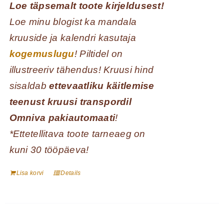
Loe täpsemalt toote kirjeldusest!
Loe minu blogist ka mandala
kruuside ja kalendri kasutaja
kogemuslugu
! Piltidel on
illustreeriv tähendus! Kruusi hind
sisaldab
ettevaatliku käitlemise
teenust kruusi transpordil
Omniva pakiautomaati
!
*Ettetellitava toote tarneaeg on
kuni 30 tööpäeva!
Lisa korvi
Details