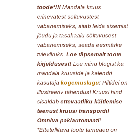
toode*!!!
Mandala kruus
erinevatest sõltuvustest
vabanemiseks, aitab leida sisemist
jõudu ja tasakaalu sõltuvusest
vabanemiseks, seada eesmärke
tulevikuks.
Loe täpsemalt toote
kirjeldusest!
Loe minu blogist ka
mandala kruuside ja kalendri
kasutaja
kogemuslugu
! Piltidel on
illustreeriv tähendus! Kruusi hind
sisaldab
ettevaatliku käitlemise
teenust kruusi transpordil
Omniva pakiautomaati
!
*Ettetellitava toote tarneaeg on