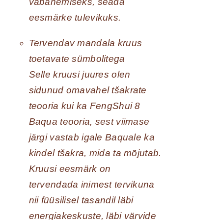
vabanemiseks, seada
eesmärke tulevikuks.
Tervendav mandala kruus
toetavate sümbolitega
Selle kruusi juures olen
sidunud omavahel tšakrate
teooria kui ka FengShui 8
Baqua teooria, sest viimase
järgi vastab igale Baquale ka
kindel tšakra, mida ta mõjutab.
Kruusi eesmärk on
tervendada inimest tervikuna
nii füüsilisel tasandil läbi
energiakeskuste, läbi värvide