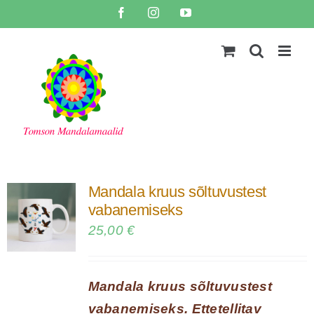
Skip
Facebook
Instagram
YouTube
to
content
Mandala kruus sõltuvustest
vabanemiseks
25,00
€
Mandala kruus sõltuvustest
vabanemiseks. Ettetellitav