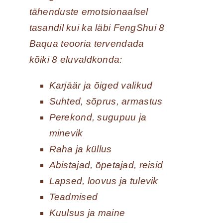
tähenduste emotsionaalsel
tasandil kui ka läbi FengShui 8
Baqua teooria tervendada
kõiki 8 eluvaldkonda:
Karjäär ja õiged valikud
Suhted, sõprus, armastus
Perekond, sugupuu ja
minevik
Raha ja küllus
Abistajad, õpetajad, reisid
Lapsed, loovus ja tulevik
Teadmised
Kuulsus ja maine