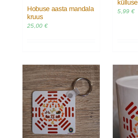
küllus
Hobuse aasta mandala
5,99
€
kruus
25,00
€