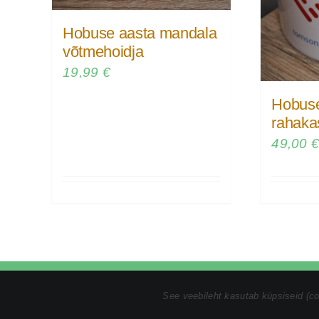
Hobuse aasta mandala
võtmehoidja
19,99
€
Hobuse
rahaka
49,00
Tel:
+372 5846 1186
|
kristin@tomsonmandalamaalid.ee
|
Pri
See veebileht kasutab küpsiseid (c