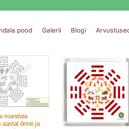
ndala pood
Galerii
Blogi
Arvustuse
av mandala
 aastal õnne ja