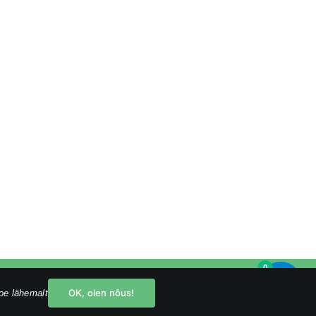
0
Facebook
Instagram
YouTube
OK, olen nõus!
oe lähemalt