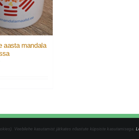
 aasta mandala
ssa
€
vaatsustingimused
|
Ostuprotsess
|
Müügitingimused
ookies). Veebilehe kasutamist jätkates nõustute küpsiste kasutamisega.
L