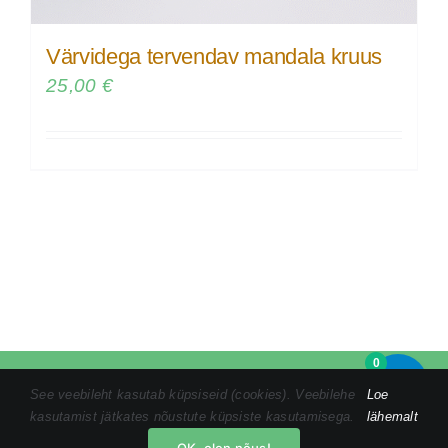
Värvidega tervendav mandala kruus
25,00
€
0
Tel:
+372 5846 1186
|
kristin@tomsonmandalamaalid.ee
|
See veebileht kasutab küpsiseid (cookies). Veebilehe
Loe
Privaatsustingimused
|
Ostuprotsess
|
Müügitingimused
kasutamist jätkates nõustute küpsiste kasutamisega.
lähemalt
Facebook
Instagram
YouTube