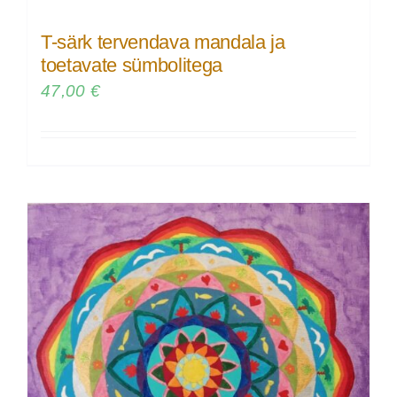
T-särk tervendava mandala ja
toetavate sümbolitega
47,00
€