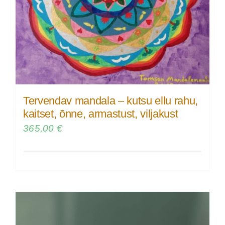
Tervendav mandala – kutsu ellu rahu,
kaitset, õnne, armastust, viljakust
365,00
€