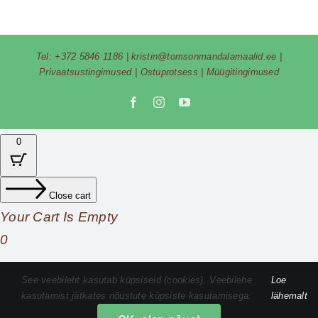
Tel:
+372 5846 1186
|
kristin@tomsonmandalamaalid.ee
|
Privaatsustingimused
|
Ostuprotsess
|
Müügitingimused
Facebook
Instagram
YouTube
0
Close cart
Your Cart Is Empty
0
Check out our shop to see what's available
See veebileht kasutab küpsiseid (cookies). Veebilehe
Loe
kasutamist jätkates nõustute küpsiste kasutamisega.
lähemalt
Cart
Total
0,00
€