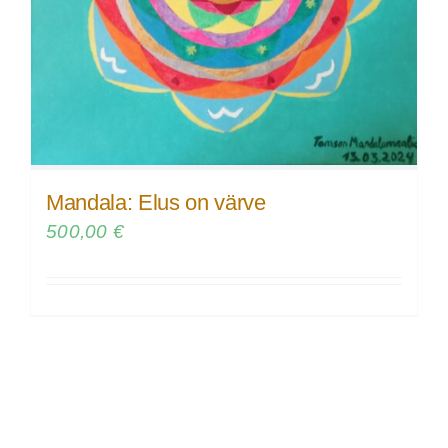
Mandala: Elus on värve
500,00
€