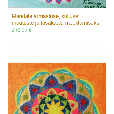
Mandala armastuse, külluse,
muutuste ja tasakaalu meelitamiseks
345,00
€