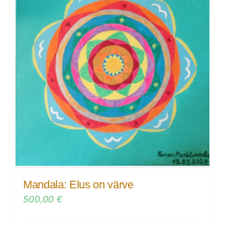
Mandala: Elus on värve
500,00
€