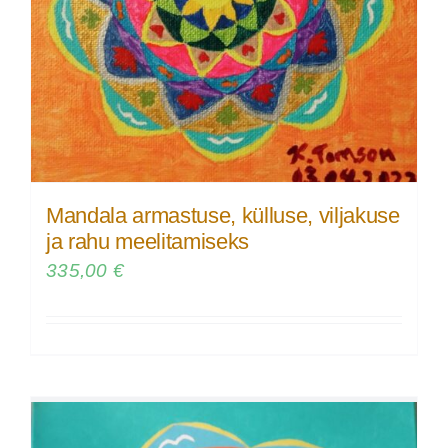
Mandala armastuse, külluse, viljakuse
ja rahu meelitamiseks
335,00
€