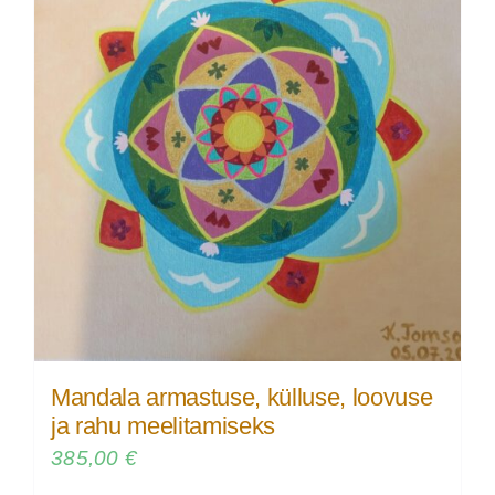
Mandala armastuse, külluse, loovuse
ja rahu meelitamiseks
385,00
€