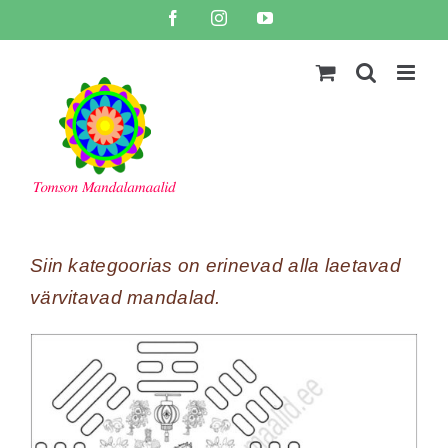
Skip
Facebook
Instagram
YouTube
to
content
Siin kategoorias on erinevad alla laetavad
värvitavad mandalad.