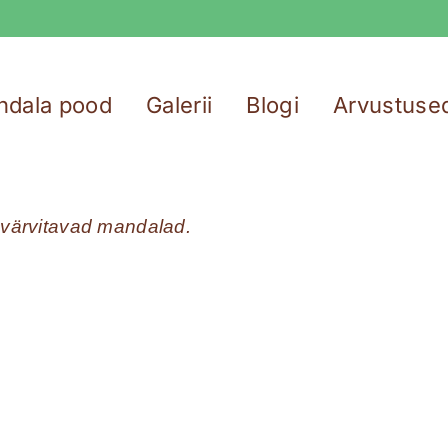
ndala pood
Galerii
Blogi
Arvustuse
d värvitavad mandalad.