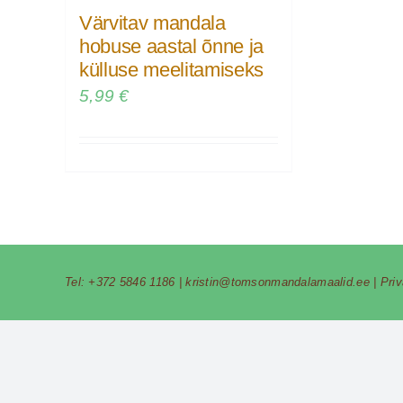
Värvitav mandala
hobuse aastal õnne ja
külluse meelitamiseks
5,99
€
Tel:
+372 5846 1186
|
kristin@tomsonmandalamaalid.ee
|
Pri