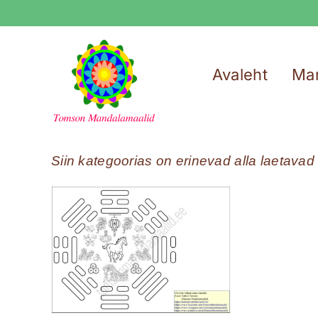
Skip
to
content
Avaleht
Ma
Siin kategoorias on erinevad alla laetava