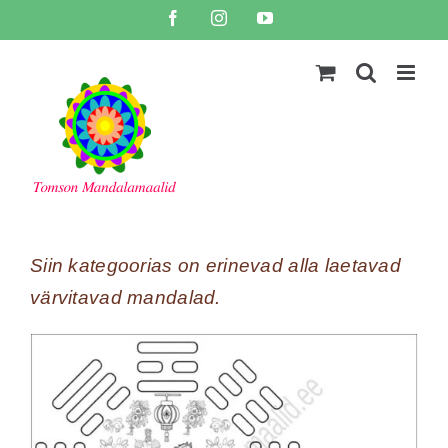
Skip
Facebook
Instagram
YouTube
to
content
Siin kategoorias on erinevad alla laetavad
värvitavad mandalad.