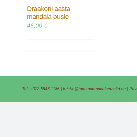
Draakoni aasta
mandala pusle
46,00
€
Tel:
+372 5846 1186
|
kristin@tomsonmandalamaalid.ee
|
Pri