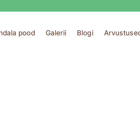
ndala pood
Galerii
Blogi
Arvustuse