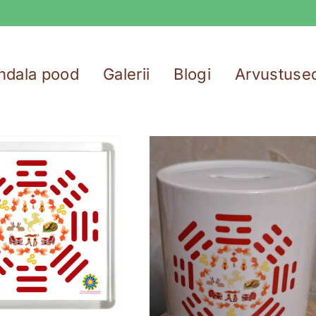
ndala pood
Galerii
Blogi
Arvustuse