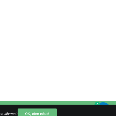
0
Facebook
Instagram
YouTube
OK, olen nõus!
oe lähemalt