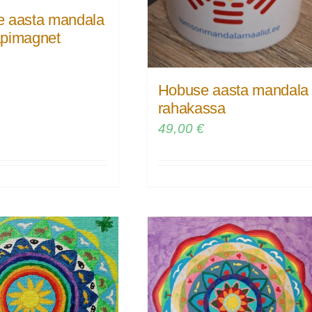
 aasta mandala
pimagnet
€
Hobuse aasta mandala
rahakassa
49,00
€