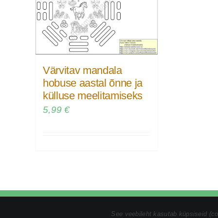
Värvitav mandala
hobuse aastal õnne ja
külluse meelitamiseks
5,99
€
Tel:
+372 5846 1186
|
kristin@tomsonmandalamaalid.ee
|
Pri
See veebileht kasutab küpsiseid (c