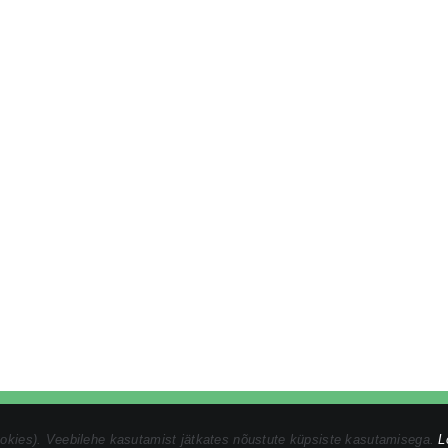
vaatsustingimused
|
Ostuprotsess
|
Müügitingimused
ookies). Veebilehe kasutamist jätkates nõustute küpsiste kasutamisega.
L