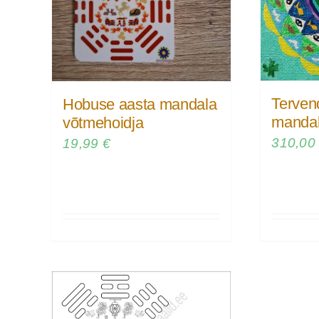
Tervend
Hobuse aasta mandala
manda
võtmehoidja
310,0
19,99
€