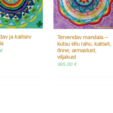
av ja kaitsev
Tervendav mandala –
la
kutsu ellu rahu, kaitset,
õnne, armastust,
0
€
viljakust
365,00
€