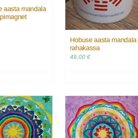
 aasta mandala
pimagnet
€
Hobuse aasta mandala
rahakassa
49,00
€