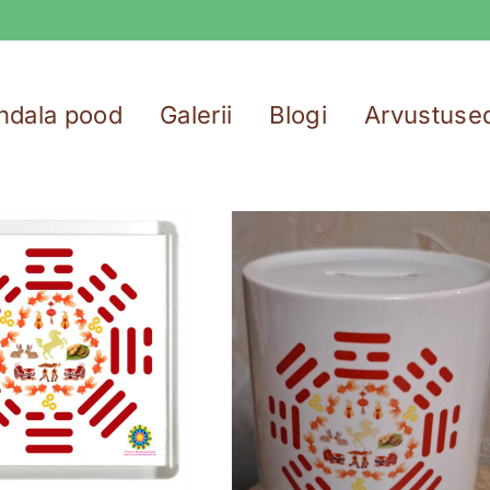
ndala pood
Galerii
Blogi
Arvustuse