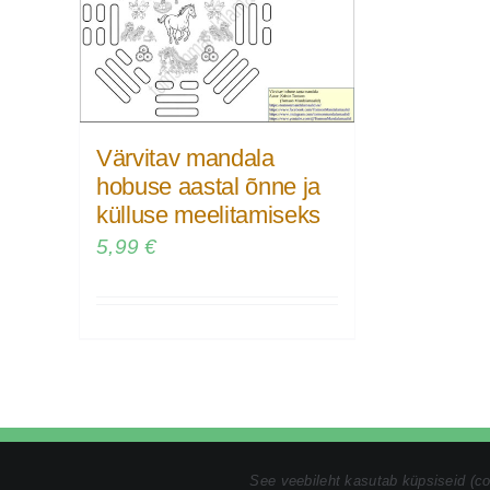
Värvitav mandala
hobuse aastal õnne ja
külluse meelitamiseks
5,99
€
Tel:
+372 5846 1186
|
kristin@tomsonmandalamaalid.ee
|
Pri
See veebileht kasutab küpsiseid (c