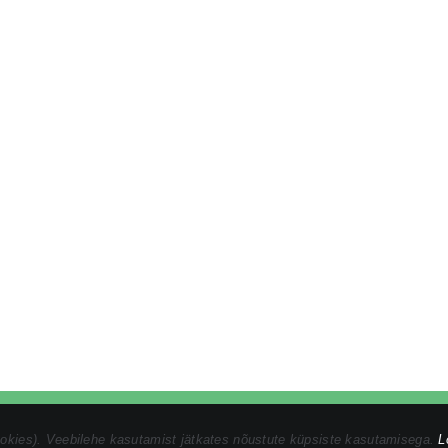
vaatsustingimused
|
Ostuprotsess
|
Müügitingimused
ookies). Veebilehe kasutamist jätkates nõustute küpsiste kasutamisega.
L