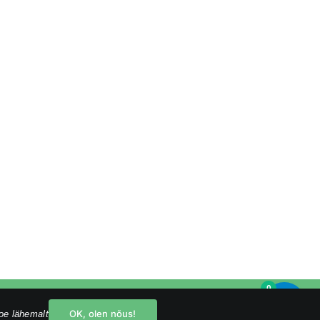
0
Facebook
Instagram
YouTube
OK, olen nõus!
oe lähemalt