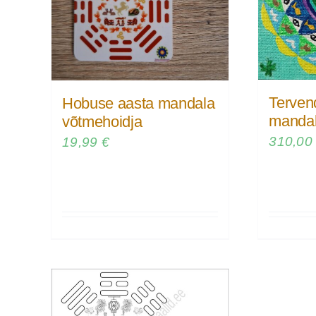
Tervend
Hobuse aasta mandala
manda
võtmehoidja
310,0
19,99
€