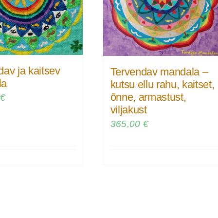
av ja kaitsev
Tervendav mandala –
la
kutsu ellu rahu, kaitset,
õnne, armastust,
0
€
viljakust
365,00
€