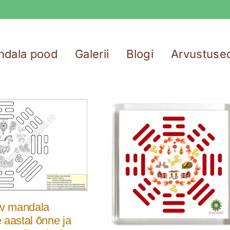
ndala pood
Galerii
Blogi
Arvustuse
av mandala
 aastal õnne ja