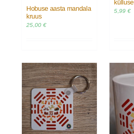
küllus
Hobuse aasta mandala
5,99
€
kruus
25,00
€