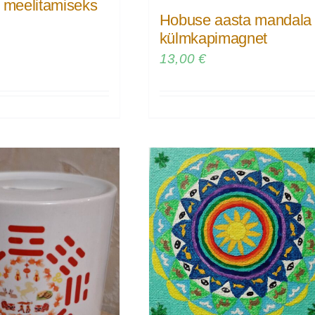
e meelitamiseks
Hobuse aasta mandala
külmkapimagnet
13,00
€