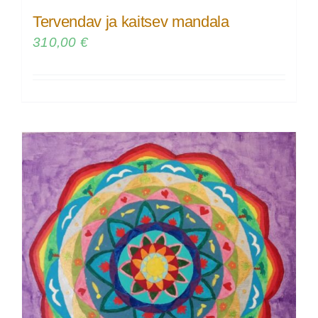
Tervendav ja kaitsev mandala
310,00
€