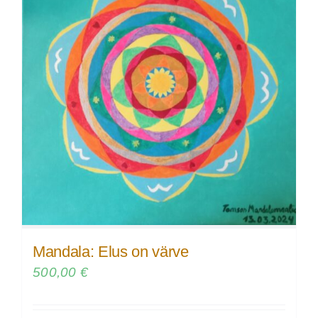
Mandala: Elus on värve
500,00
€