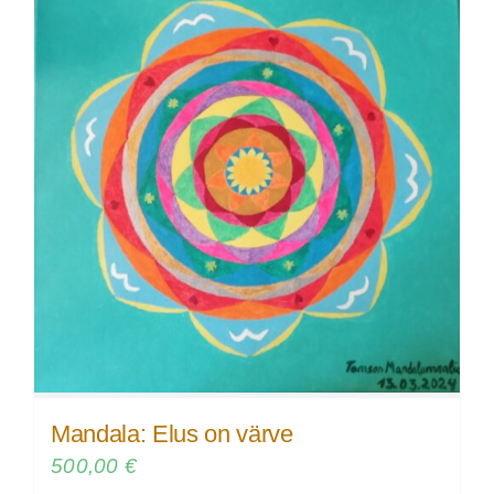
Mandala: Elus on värve
500,00
€