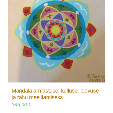
Mandala armastuse, külluse, loovuse
ja rahu meelitamiseks
385,00
€