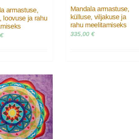
Mandala armastuse,
a armastuse,
külluse, viljakuse ja
, loovuse ja rahu
rahu meelitamiseks
amiseks
335,00
€
0
€