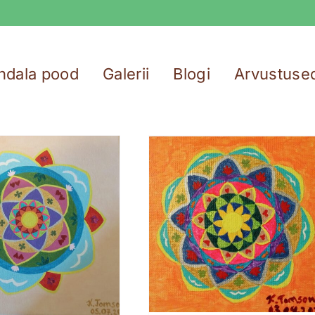
ndala pood
Galerii
Blogi
Arvustuse