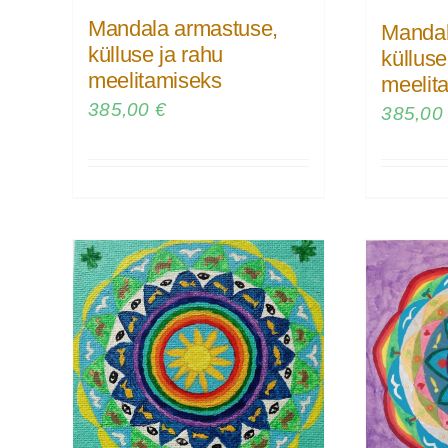
Mandala armastuse,
Mandal
külluse ja rahu
külluse
meelitamiseks
meelit
385,00
€
385,0