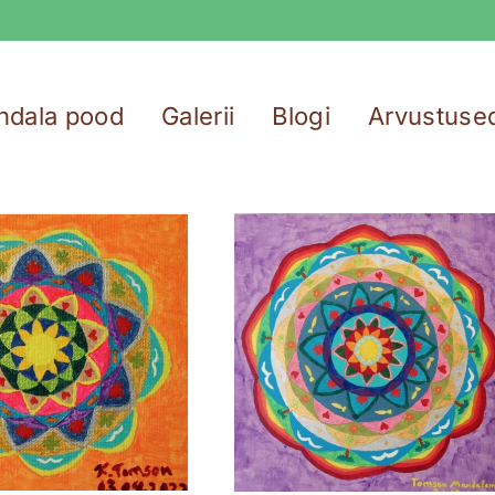
ndala pood
Galerii
Blogi
Arvustuse