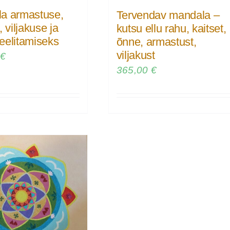
a armastuse,
Tervendav mandala –
, viljakuse ja
kutsu ellu rahu, kaitset,
eelitamiseks
õnne, armastust,
viljakust
0
€
365,00
€