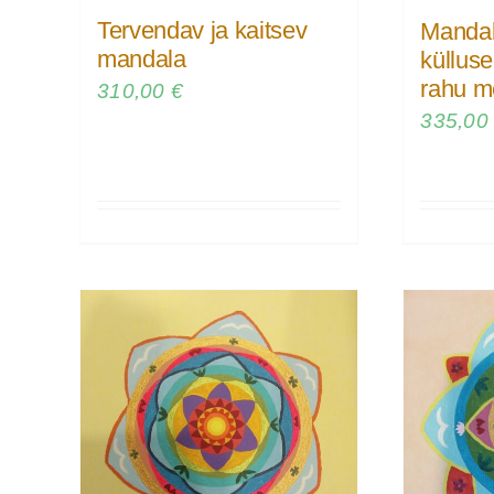
Tervendav ja kaitsev
Mandal
mandala
külluse
rahu m
310,00
€
335,0