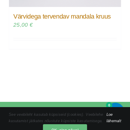
Värvidega tervendav mandala kruus
25,00
€
0
Tel:
+372 5846 1186
|
kristin@tomsonmandalamaalid.ee
|
See veebileht kasutab küpsiseid (cookies). Veebilehe
Loe
Privaatsustingimused
|
Ostuprotsess
|
Müügitingimused
kasutamist jätkates nõustute küpsiste kasutamisega.
lähemalt
Facebook
Instagram
YouTube