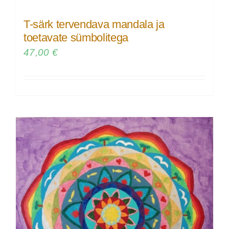
T-särk tervendava mandala ja
toetavate sümbolitega
47,00
€