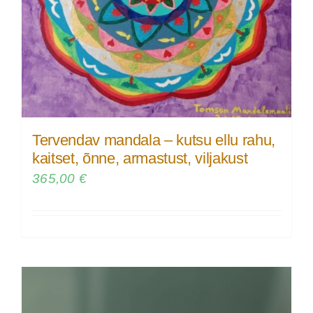
Tervendav mandala – kutsu ellu rahu,
kaitset, õnne, armastust, viljakust
365,00
€