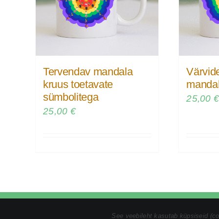
Tervendav mandala
Värvid
kruus toetavate
mandal
sümbolitega
25,00
25,00
€
Tel:
+372 5846 1186
|
kristin@tomsonmandalamaalid.ee
|
Pri
See veebileht kasutab küpsiseid (c