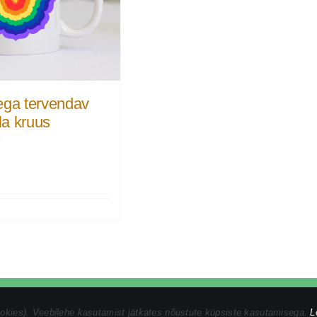
ega tervendav
a kruus
€
vaatsustingimused
|
Ostuprotsess
|
Müügitingimused
ookies). Veebilehe kasutamist jätkates nõustute küpsiste kasutamisega.
L