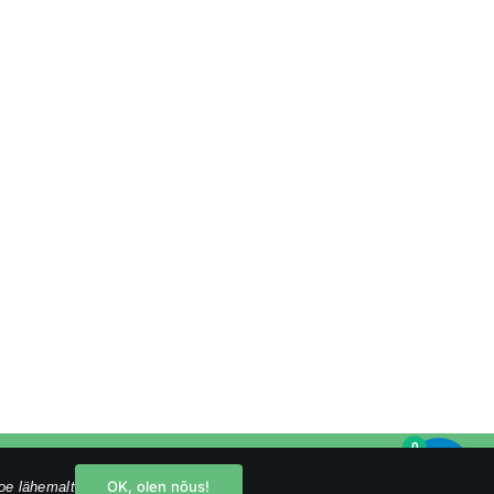
0
Facebook
Instagram
YouTube
OK, olen nõus!
oe lähemalt