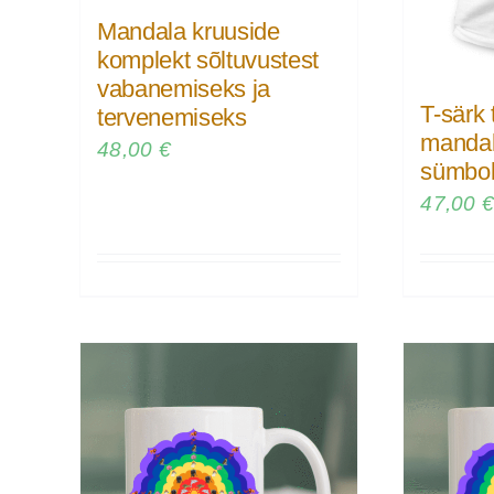
Mandala kruuside
komplekt sõltuvustest
vabanemiseks ja
T-särk
tervenemiseks
mandal
48,00
€
sümbol
47,00