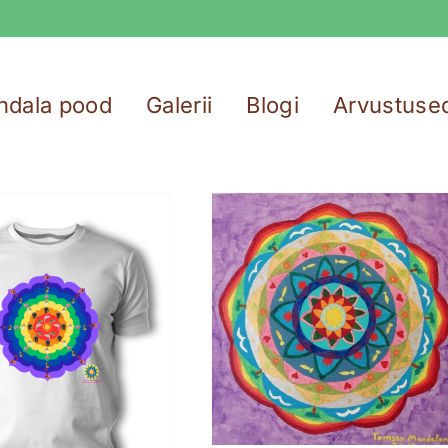
ndala pood
Galerii
Blogi
Arvustuse