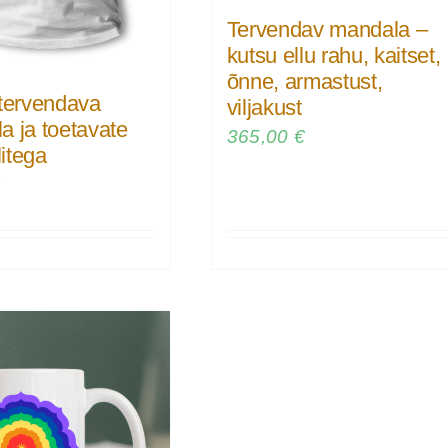
Tervendav mandala –
kutsu ellu rahu, kaitset,
õnne, armastust,
 tervendava
viljakust
a ja toetavate
365,00
€
itega
€