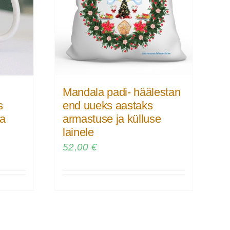
Mandala padi- häälestan
s
end uueks aastaks
ja
armastuse ja külluse
lainele
52,00
€