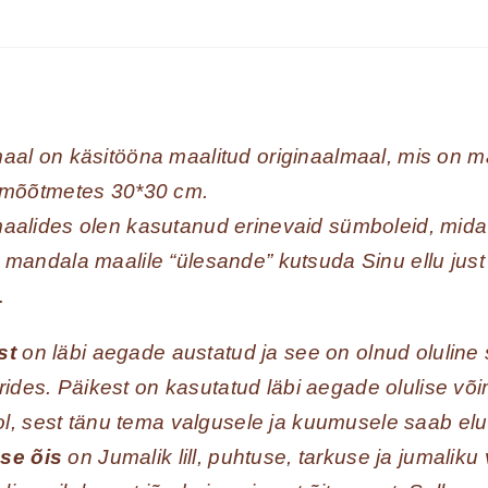
al on käsitööna maalitud originaalmaal, mis on ma
 mõõtmetes 30*30 cm.
alides olen kasutanud erinevaid sümboleid, mida 
mandala maalile “ülesande” kutsuda Sinu ellu just 
.
st
on läbi aegade austatud ja see on olnud oluline
rides. Päikest on kasutatud läbi aegade olulise võ
l, sest tänu tema valgusele ja kuumusele saab el
se õis
on Jumalik lill, puhtuse, tarkuse ja jumalik