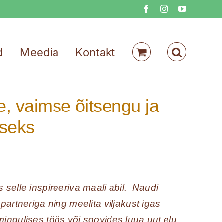
Facebook
Instagram
YouTube
d
Meedia
Kontakt
, vaimse õitsengu ja
iseks
 selle inspireeriva maali abil. Naudi
partneriga ning meelita viljakust igas
ingulises töös või soovides luua uut elu,