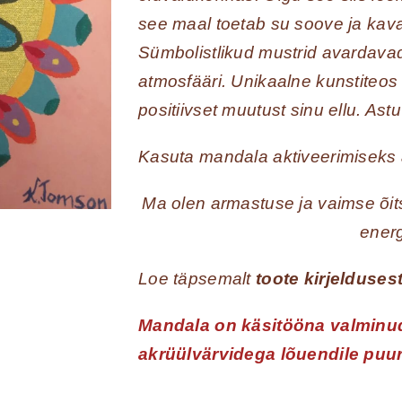
see maal toetab su soove ja kavat
Sümbolistlikud mustrid avardavad
atmosfääri. Unikaalne kunstiteos 
positiivset muutust sinu ellu. Ast
Kasuta mandala aktiveerimiseks a
Ma olen armastuse ja vaimse õit
energ
Loe täpsemalt
toote kirjelduses
Mandala on käsitööna valminud
akrüülvärvidega lõuendile pu