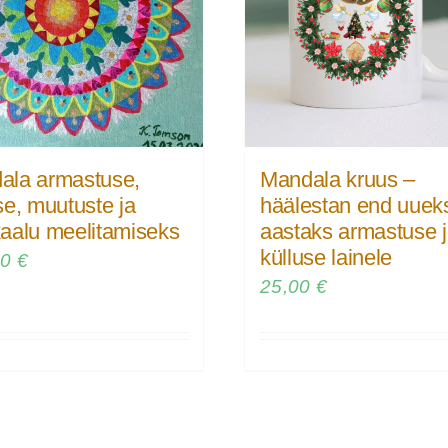
ala armastuse,
Mandala kruus –
se, muutuste ja
häälestan end uuek
aalu meelitamiseks
aastaks armastuse 
külluse lainele
00
€
25,00
€