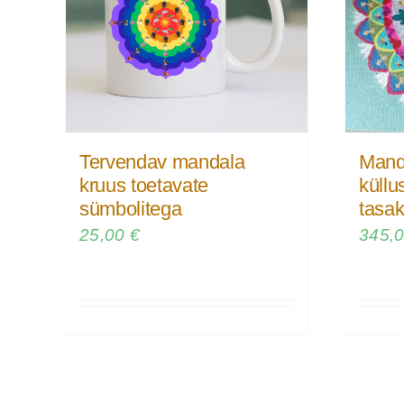
Tervendav mandala
Mand
kruus toetavate
küllu
sümbolitega
tasak
25,00
€
345,