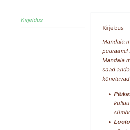
Kirjeldus
Kirjeldus
Mandala ma
puuraamil
Mandala ma
saad anda 
kõnetavad
Päike
kultuu
sümbo
Looto