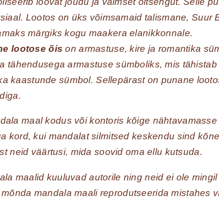
iseerib loovat jõudu ja vaimset õitsengut. Selle
tsiaal. Lootos on üks võimsamaid talismane, Suur
amaks märgiks kogu maakera elanikkonnale.
e lootose õis
on armastuse, kire ja romantika sü
a tähendusega armastuse sümboliks, mis tähista
n ka kaastunde sümbol. Sellepärast on punane loot
diga.
ala maal kodus või kontoris kõige nähtavamasse k
ga kord, kui mandalat silmitsed keskendu sind kõne
ust neid väärtusi, mida soovid oma ellu kutsuda.
a maalid kuuluvad autorile ning neid ei ole mingil v
 mõnda mandala maali reprodutseerida mistahes viis