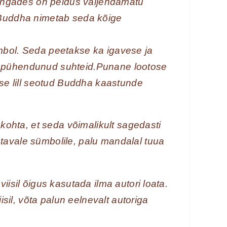
 pungades on peidus väljendamatu
 Buddha nimetab seda kõige
mbol. Seda peetakse ka igavese ja
b pühendunud suhteid.Punane lootose
ose lill seotud Buddha kaastunde
ohta, et seda võimalikult sagedasti
tavale sümbolile, palu mandalal tuua
iisil õigus kasutada ilma autori loata.
il, võta palun eelnevalt autoriga