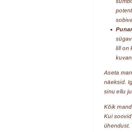
sümbol
poten
sobiv
Punan
sügav
lill o
kuvan
Aseta mand
näeksid. I
sinu ellu j
Kõik mandal
Kui soovid
ühendust.