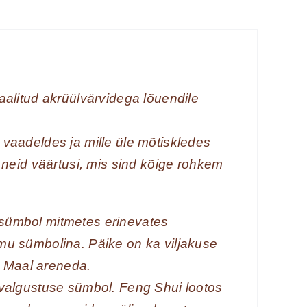
alitud akrüülvärvidega lõuendile
vaadeldes ja mille üle mõtiskledes
neid väärtusi, mis sind kõige rohkem
 sümbol mitmetes erinevates
imu sümbolina. Päike on ka viljakuse
u Maal areneda.
u valgustuse sümbol. Feng Shui lootos