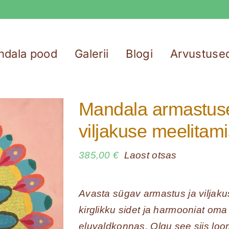
ndala pood
Galerii
Blogi
Arvustuse
Mandala armastuse
viljakuse meelitam
385,00
€
Laost otsas
Avasta sügav armastus ja viljakus
kirglikku sidet ja harmooniat oma 
eluvaldkonnas. Olgu see siis loom