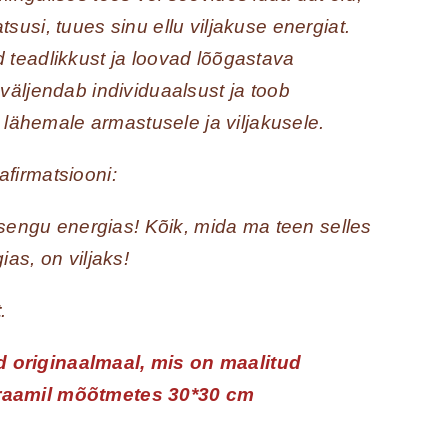
susi, tuues sinu ellu viljakuse energiat.
 teadlikkust ja loovad lõõgastava
väljendab individuaalsust ja toob
u lähemale armastusele ja viljakusele.
firmatsiooni:
sengu energias! Kõik, mida ma teen selles
ias, on viljaks!
t
.
 originaalmaal, mis on maalitud
uraamil mõõtmetes 30*30 cm