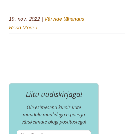
19. nov. 2022
|
Värvide tähendus
Read More
Liitu uudiskirjaga!
Ole esimesena kursis uute
mandala maalidega e-poes ja
värskeimate blogi postitustega!