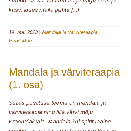
sümbol on seotut tunnetega nagu täius ja
kasv, luues meile puhta [...]
19. mai 2023
|
Mandala ja värviteraapia
Read More
Mandala ja värviteraapia
(1. osa)
Selles postituse teema on mandala ja
värviteraapia ning lilla värvi mõju
Kroontšakrale. Mandala kui spirituaalne
sümbol on seotut tunnetega nagu täius ja