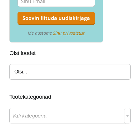
Me austame
Sinu privaatsust
Otsi toodet
Tootekategooriad

Vali kategooria