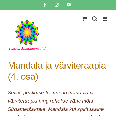
Skip
Facebook
Instagram
YouTube
to
content
Mandala ja värviteraapia
(4. osa)
Selles postituse teema on mandala ja
värviteraapia ning rohelise värvi mõju
Südametšakrale. Mandala kui spirituaalne