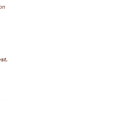
 on
st.