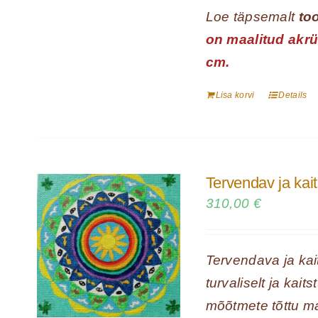
Loe täpsemalt
too
on maalitud akr
cm.
Lisa korvi
Details
Tervendav ja kai
310,00
€
Tervendava ja ka
turvaliselt ja kai
mõõtmete tõttu mah