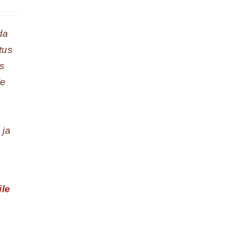
da
tus
us
le
 ja
ile