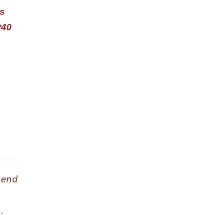
is
*40
 end
.