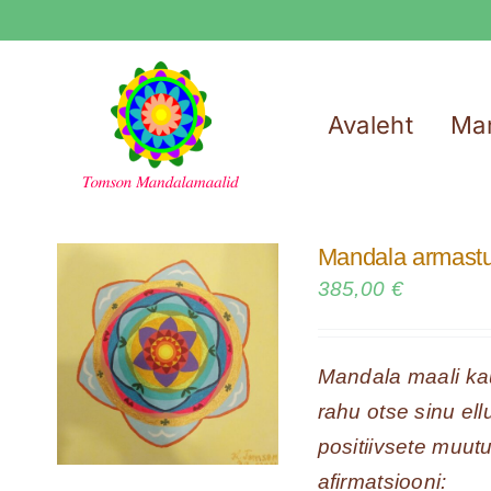
Skip
to
content
Avaleht
Ma
Mandala armastus
385,00
€
Mandala maali kau
rahu otse sinu el
positiivsete muut
afirmatsiooni: