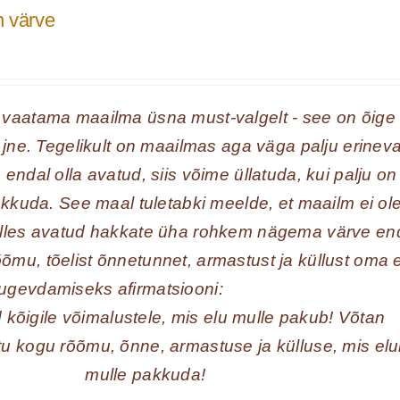
n värve
vaatama maailma üsna must-valgelt - see on õige 
 jne. Tegelikult on maailmas aga väga palju erinev
endal olla avatud, siis võime üllatuda, kui palju on 
pakkuda. See maal tuletabki meelde, et maailm ei ol
olles avatud hakkate üha rohkem nägema värve en
mu, tõelist õnnetunnet, armastust ja küllust oma e
ugevdamiseks afirmatsiooni:
 kõigile võimalustele, mis elu mulle pakub! Võtan
u kogu rõõmu, õnne, armastuse ja külluse, mis elu
mulle pakkuda!