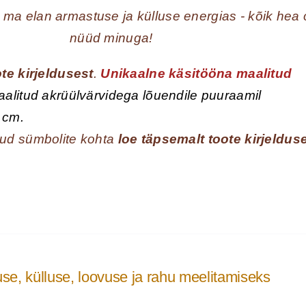
, ma elan armastuse ja külluse energias - kõik hea
nüüd minuga!
te kirjeldusest
.
Unikaalne käsitööna maalitud
alitud akrüülvärvidega lõuendile puuraamil
 cm.
ud sümbolite kohta
loe täpsemalt toote kirjelduse
e, külluse, loovuse ja rahu meelitamiseks