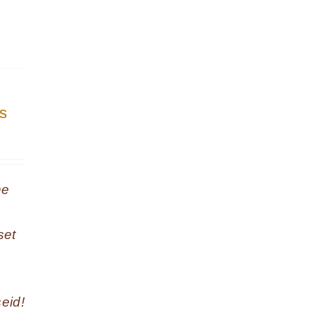
ks
ne
set
eid!