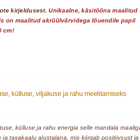
ote kirjeldusest.
Unikaalne, käsitööna maalitud
is on maalitud akrüülvärvidega lõuendile papil
0 cm!
e, külluse, viljakuse ja rahu meelitamiseks
tuse, külluse ja rahu energia selle mandala maalig
a tasakaalu alustalana, mis kiirgab positiivsust ja