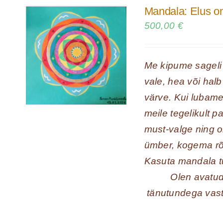
Mandala: Elus o
500,00
€
Me kipume sageli 
vale, hea või halb
värve. Kui lubame 
meile tegelikult 
must-valge ning 
ümber, kogema rõõ
Kasuta mandala t
Olen avatud
tänutundega vast