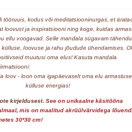
 tööruuis, kodus või meditatsiooninurgas, et ärata
t loovust ja inspiratsiooni ning koge, kuidas armas
Sinu ellu voogavad. Selle mandala sügavam tähend
 külluse, loovuse ja rahu jõudude ühendamises. O
sitiivseid muutusi oma elus! Kasuta mandala
irmatsiooni:
 ja loov - loon oma igapäevaselt oma elu armastuse
külluse energias!
ote kirjeldusest.
See on unikaalne käsitööna
almaal, mis on maalitud akrüülvärvidega lõuend
etes 30*30 cm!