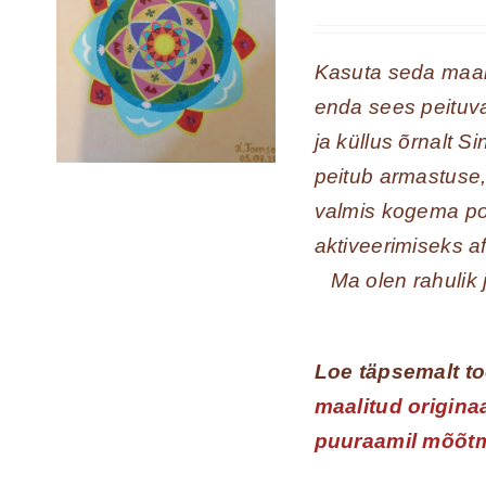
Kasuta seda maali
enda sees peituva
ja küllus õrnalt 
peitub armastuse,
valmis kogema po
aktiveerimiseks af
Ma olen rahulik
Loe
täpsemalt to
maalitud origina
puuraamil mõõtm