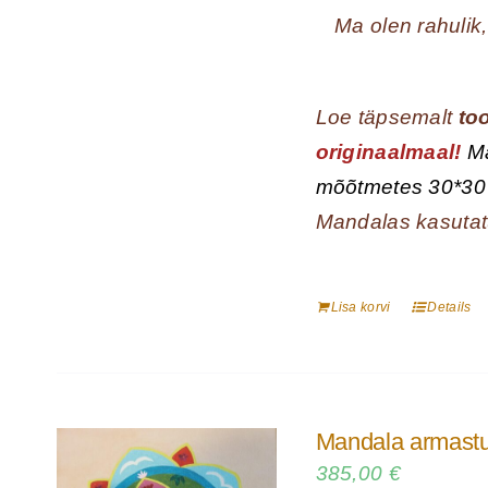
Ma olen rahulik
Loe täpsemalt
too
originaalmaal!
Ma
mõõtmetes 30*30
Mandalas kasutat
Lisa korvi
Details
Mandala armastus
385,00
€