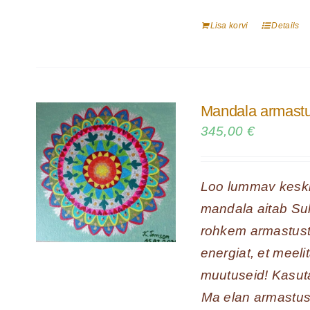
Lisa korvi
Details
Mandala armastus
345,00
€
Loo lummav keskk
mandala aitab Sul
rohkem armastust 
energiat, et meeli
muutuseid! Kasuta
Ma elan armastuse