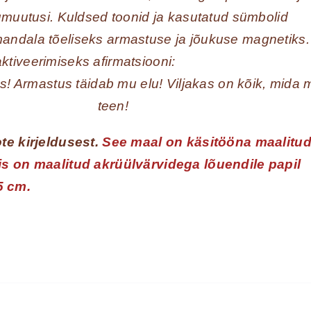
lumuutusi. Kuldsed toonid ja kasutatud sümbolid
andala tõeliseks armastuse ja jõukuse magnetiks.
tiveerimiseks afirmatsiooni:
s! Armastus täidab mu elu! Viljakas on kõik, mida 
teen!
te kirjeldusest.
See maal on käsitööna maalitu
is on maalitud akrüülvärvidega lõuendile papil
5 cm.