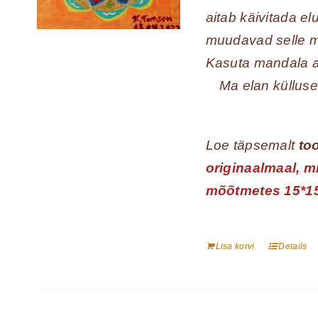
aitab käivitada e
muudavad selle m
Kasuta mandala ak
Ma elan külluse
Loe täpsemalt
too
originaalmaal, m
mõõtmetes 15*1
Lisa korvi
Details