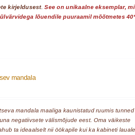
te kirjeldusest
.
See on unikaalne eksemplar, m
üülvärvidega lõuendile puuraamil mõõtmetes 40
tsev mandala
itseva mandala maaliga kaunistatud ruumis tunned
tstuna negatiivsete välismõjude eest. Oma väikeste
ub ta ideaalselt nii öökapile kui ka kabineti lauale