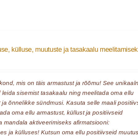
e, külluse, muutuste ja tasakaalu meelitamise
ond, mis on täis armastust ja rõõmu! See unikaal
 leida sisemist tasakaalu ning meelitada oma ellu
ja õnnelikke sündmusi. Kasuta selle maali positiiv
tada oma ellu armastust, küllust ja positiivseid
 mandala aktiveerimiseks afirmatsiooni:
s ja külluses! Kutsun oma ellu positiivseid muutus