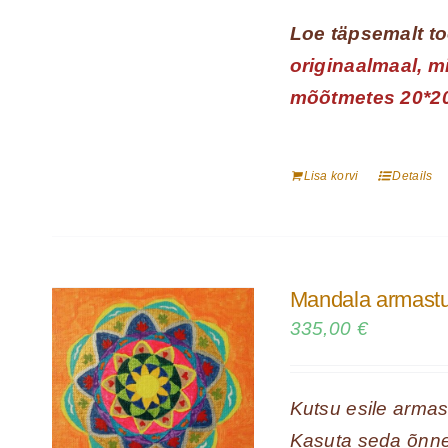
Loe täpsemalt to
originaalmaal, m
mõõtmetes 20*2
Lisa korvi
Details
Mandala armastus
335,00
€
Kutsu esile armas
Kasuta seda õnne j