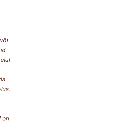
või
aid
elul
e
da
lus.
l on