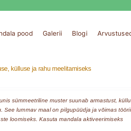
ndala pood
Galerii
Blogi
Arvustuse
e, külluse ja rahu meelitamiseks
nis sümmeetriline muster suunab armastust, küllus
lu. See lummav maal on pilgupüüdja ja võimas töörii
uste loomiseks. Kasuta mandala aktiveerimiseks